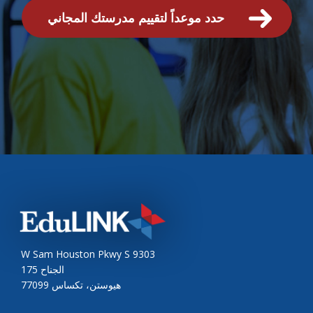
حدد موعداً لتقييم مدرستك المجاني
9303 W Sam Houston Pkwy S
الجناح 175
هيوستن، تكساس 77099